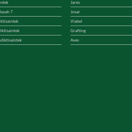
intek
Jares
layah 7
Josar
ktisaintek
Viabel
ktisaintek
Grafting
diktisaintek
Aves