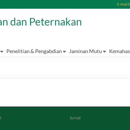
E-Mail 
ian dan Peternakan
Penelitian & Pengabdian
Jaminan Mutu
Kemahas
l
Jurnal