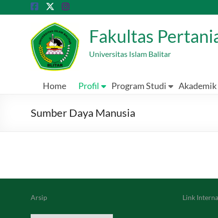
Skip
to
content
Fakultas Pertan
Universitas Islam Balitar
Home
Profil
Program Studi
Akademik
Sumber Daya Manusia
Arsip
Link Interna
Archives