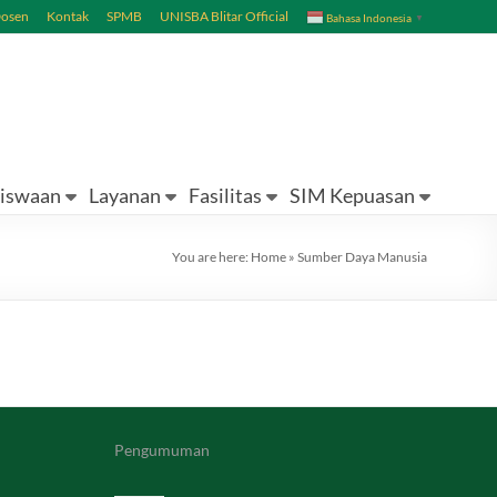
Dosen
Kontak
SPMB
UNISBA Blitar Official
Bahasa Indonesia
▼
iswaan
Layanan
Fasilitas
SIM Kepuasan
You are here:
Home
»
Sumber Daya Manusia
Pengumuman