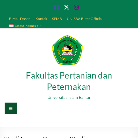
Skip
to
content
E-Mail Dosen
Kontak
SPMB
UNISBA Blitar Official
Bahasa Indonesia
▼
Fakultas Pertanian dan
Peternakan
Universitas Islam Balitar
Menu