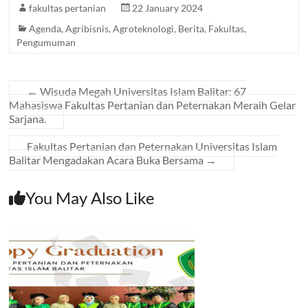
fakultas pertanian
22 January 2024
Agenda
,
Agribisnis
,
Agroteknologi
,
Berita
,
Fakultas
,
Pengumuman
←
Wisuda Megah Universitas Islam Balitar: 67
Mahasiswa Fakultas Pertanian dan Peternakan Meraih Gelar
Sarjana.
Fakultas Pertanian dan Peternakan Universitas Islam
Balitar Mengadakan Acara Buka Bersama
→
You May Also Like