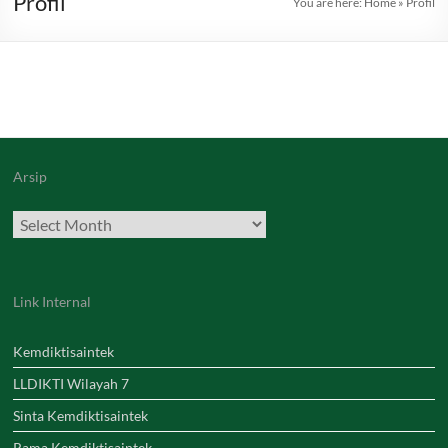
Profil
You are here:
Home
»
Profil
Arsip
Archives
Link Internal
Kemdiktisaintek
LLDIKTI Wilayah 7
Sinta Kemdiktisaintek
Rama Kemdiktisaintek