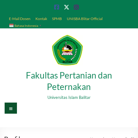
Skip
to
content
E-Mail Dosen
Kontak
SPMB
UNISBA Blitar Official
Bahasa Indonesia
▼
Fakultas Pertanian dan
Peternakan
Universitas Islam Balitar
Menu