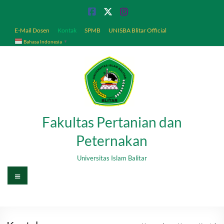
Skip
to
content
E-Mail Dosen
Kontak
SPMB
UNISBA Blitar Official
Bahasa Indonesia
▼
Fakultas Pertanian dan
Peternakan
Universitas Islam Balitar
Menu