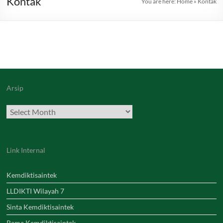
Kontak
You are here:
Home
»
Kontak
Arsip
Archives
Link Internal
Kemdiktisaintek
LLDIKTI Wilayah 7
Sinta Kemdiktisaintek
Rama Kemdiktisaintek