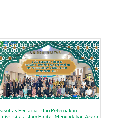
Fakultas Pertanian dan Peternakan
Studi
Universitas Islam Balitar Mengadakan Acara
dan A