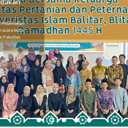
adakan
n Peternakan
n acara buka
en Fakultas