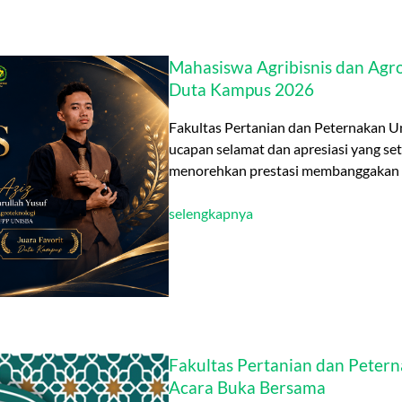
Mahasiswa Agribisnis dan Agr
Duta Kampus 2026
Fakultas Pertanian dan Peternakan U
ucapan selamat dan apresiasi yang se
menorehkan prestasi membanggakan 
selengkapnya
Fakultas Pertanian dan Petern
Acara Buka Bersama