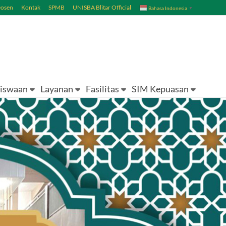
Dosen
Kontak
SPMB
UNISBA Blitar Official
Bahasa Indonesia
▼
iswaan
Layanan
Fasilitas
SIM Kepuasan