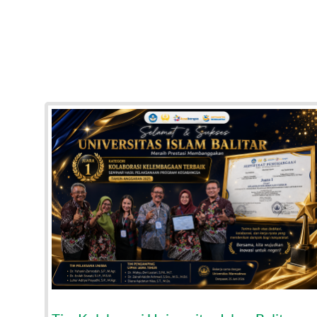
minar
ng