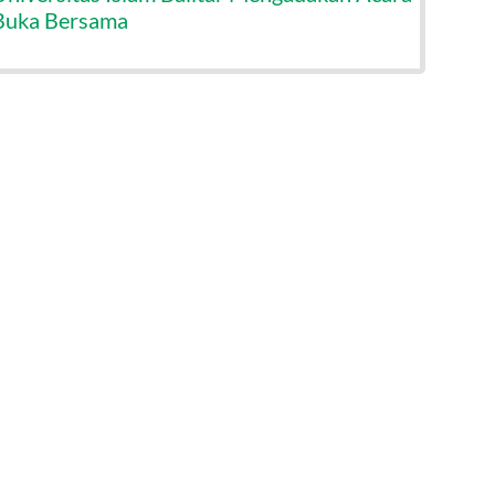
Buka Bersama
Citr