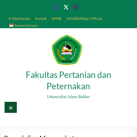
Skip
to
content
E-Mail Dosen
Kontak
SPMB
UNISBA Blitar Official
Bahasa Indonesia
▼
Fakultas Pertanian dan
Peternakan
Universitas Islam Balitar
Menu