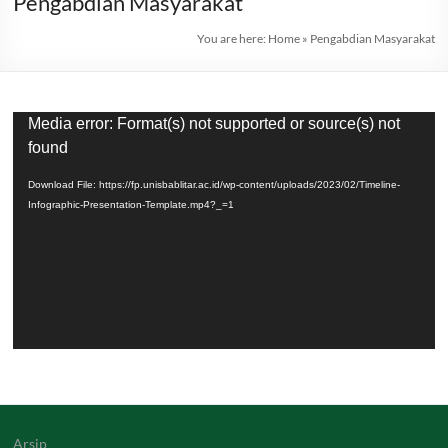
Pengabdian Masyarakat
You are here:
Home
»
Pengabdian Masyarakat
Video
Media error: Format(s) not supported or source(s) not
Player
found
Download File: https://fp.unisbablitar.ac.id/wp-content/uploads/2023/02/Timeline-
Infographic-Presentation-Template.mp4?_=1
Arsip